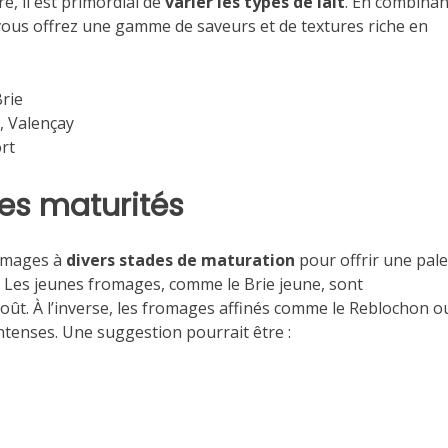
é, il est primordial de
varier les types de lait
. En combinan
 vous offrez une gamme de saveurs et de textures riche en
rie
, Valençay
rt
tes maturités
romages à
divers stades de maturation
pour offrir une pale
. Les jeunes fromages, comme le Brie jeune, sont
ût. À l’inverse, les fromages affinés comme le Reblochon ou
ntenses. Une suggestion pourrait être :