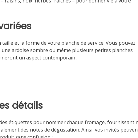
 – raisins, noix, herbes fraîches – pour donner vie à votre
variées
 taille et la forme de votre planche de service. Vous pouvez
ue, une ardoise sombre ou même plusieurs petites planches
donneront un aspect contemporain :
les détails
sez des étiquettes pour nommer chaque fromage, fournissant 
galement des notes de dégustation. Ainsi, vos invités peuven
roduit sans confusion :