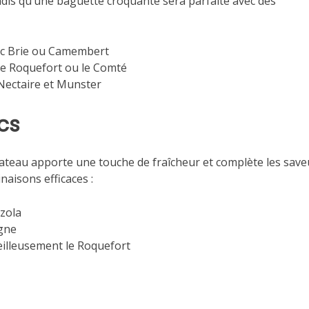
is qu’une baguette croquante sera parfaite avec des
ec Brie ou Camembert
le Roquefort ou le Comté
-Nectaire et Munster
ecs
ateau apporte une touche de fraîcheur et complète les save
naisons efficaces :
zola
gne
lleusement le Roquefort