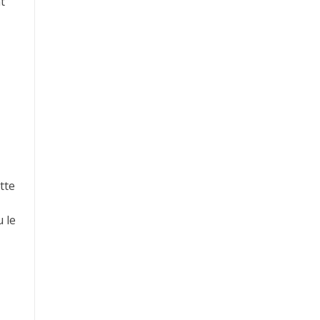
t
tte
 le