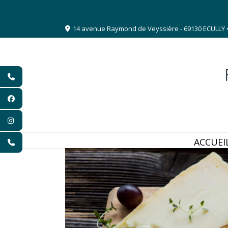
Aller
au
14 avenue Raymond de Veyssière - 69130 ECULLY • 09
contenu
ACCUEI