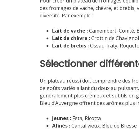
Pour créer un plateau de fromages équilibr
des fromages de vache, chèvre, et brebis,
diversité. Par exemple :
Lait de vache :
Camembert, Comté, B
Lait de chèvre :
Crottin de Chavignol
Lait de brebis :
Ossau-Iraty, Roquefo
Sélectionner différen
Un plateau réussi doit comprendre des f
de goûts variés allant du doux au puissant
généralement plus crémeux et subtils en go
Bleu d’Auvergne offrent des arômes plus i
Jeunes :
Feta, Ricotta
Afinés :
Cantal vieux, Bleu de Bresse