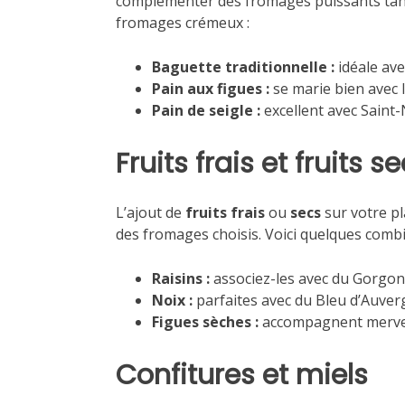
complémenter des fromages puissants tand
fromages crémeux :
Baguette traditionnelle :
idéale av
Pain aux figues :
se marie bien avec 
Pain de seigle :
excellent avec Saint
Fruits frais et fruits s
L’ajout de
fruits frais
ou
secs
sur votre pl
des fromages choisis. Voici quelques combi
Raisins :
associez-les avec du Gorgon
Noix :
parfaites avec du Bleu d’Auver
Figues sèches :
accompagnent mervei
Confitures et miels