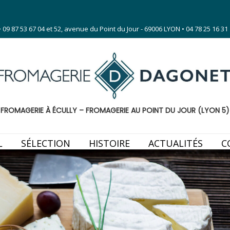
 87 53 67 04 et 52, avenue du Point du Jour - 69006 LYON • 04 78 25 16 31
FROMAGERIE À ÉCULLY – FROMAGERIE AU POINT DU JOUR (LYON 5)
L
SÉLECTION
HISTOIRE
ACTUALITÉS
C