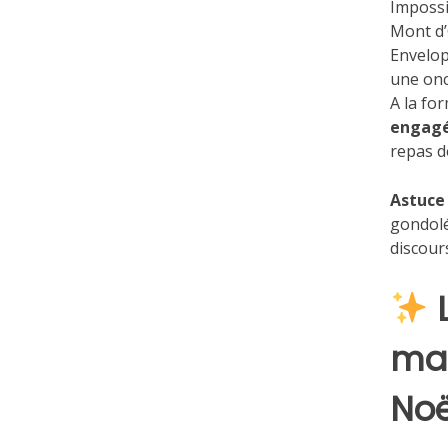
Impossi
Mont d’
Envelop
une onc
A la fo
engag
repas d
Astuce
gondolé
discour
mag
Noë