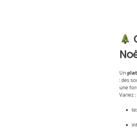
Noël
Un
pla
: des so
une forê
Variez :
te
in