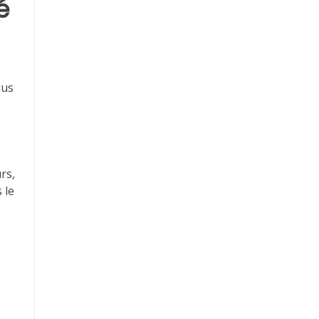
é
lus
e
rs,
 le