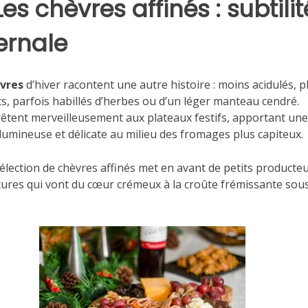
Les chèvres affinés : subtilit
ernale
vres
d’hiver racontent une autre histoire : moins acidulés, p
s, parfois habillés d’herbes ou d’un léger manteau cendré.
prêtent merveilleusement aux plateaux festifs, apportant un
lumineuse et délicate au milieu des fromages plus capiteux.
élection de chèvres affinés met en avant de petits producteu
tures qui vont du cœur crémeux à la croûte frémissante sous