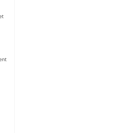
et
ent