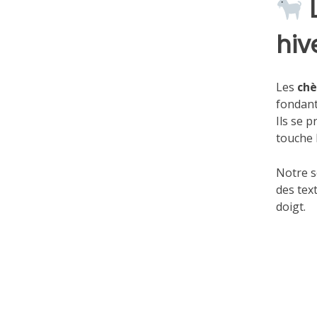
hiv
Les
chè
fondant
Ils se 
touche 
Notre s
des tex
doigt.