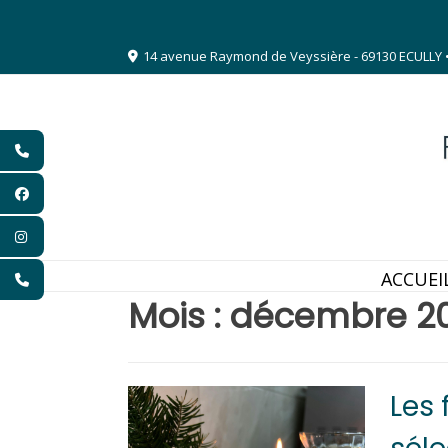
Aller
au
14 avenue Raymond de Veyssière - 69130 ECULLY • 09
contenu
ACCUEI
Mois :
décembre 2
Les 