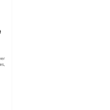
e
ver
es,