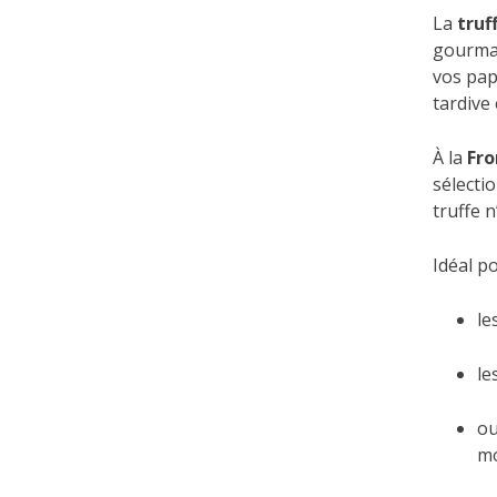
La
truf
gourman
vos pap
tardive 
À la
Fr
sélecti
truffe n
Idéal po
le
le
ou
mo