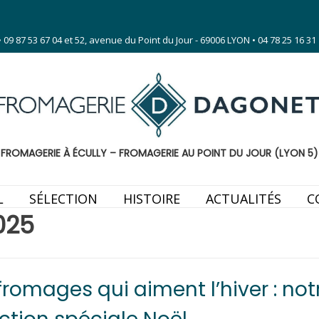
 87 53 67 04 et 52, avenue du Point du Jour - 69006 LYON • 04 78 25 16 31
FROMAGERIE À ÉCULLY – FROMAGERIE AU POINT DU JOUR (LYON 5)
L
SÉLECTION
HISTOIRE
ACTUALITÉS
C
025
fromages qui aiment l’hiver : not