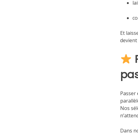
la
co
Et lais
devient
pas
Passer 
parallè
Nos sél
n’atten
Dans no