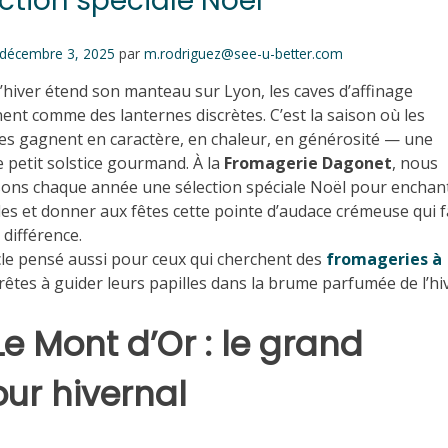
ction spéciale Noël
décembre 3, 2025
par
m.rodriguez@see-u-better.com
’hiver étend son manteau sur Lyon, les caves d’affinage
inent comme des lanternes discrètes. C’est la saison où les
s gagnent en caractère, en chaleur, en générosité — une
e petit solstice gourmand. À la
Fromagerie Dagonet
, nous
ns chaque année une sélection spéciale Noël pour enchan
les et donner aux fêtes cette pointe d’audace crémeuse qui f
 différence.
cle pensé aussi pour ceux qui cherchent des
fromageries à
prêtes à guider leurs papilles dans la brume parfumée de l’hi
Le Mont d’Or : le grand
our hivernal