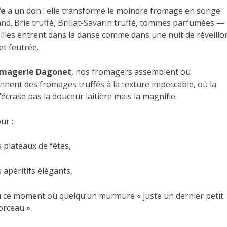
fe
a un don : elle transforme le moindre fromage en songe
d. Brie truffé, Brillat-Savarin truffé, tommes parfumées —
illes entrent dans la danse comme dans une nuit de réveillo
et feutrée.
omagerie Dagonet
, nos fromagers assemblent ou
onnent des fromages truffés à la texture impeccable, où la
’écrase pas la douceur laitière mais la magnifie.
ur :
s plateaux de fêtes,
s apéritifs élégants,
 ce moment où quelqu’un murmure « juste un dernier petit
rceau ».