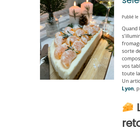
séle
Publié le
Quand l
s’illum
fromage
sorte d
composo
vos tab
toute la
Un arti
Lyon
, 
ret