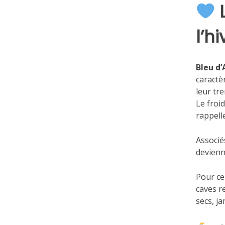
l’h
Bleu d
caractèr
leur tr
Le froi
rappelle
Associé
devienn
Pour ce
caves r
secs, ja